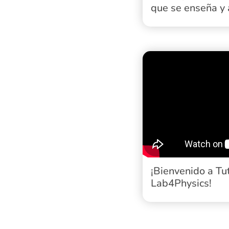
que se enseña y 
¡Bienvenido a Tu
Lab4Physics!