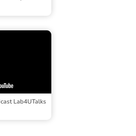
dcast Lab4UTalks