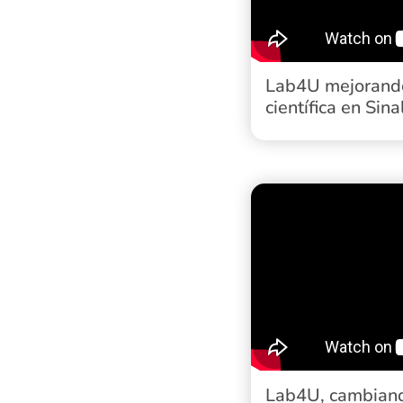
Lab4U mejorando
científica en Sin
Lab4U, cambiand