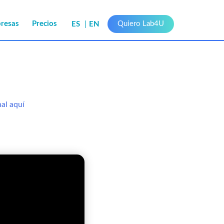
presas
Precios
Quiero Lab4U
ES
EN
nal aquí