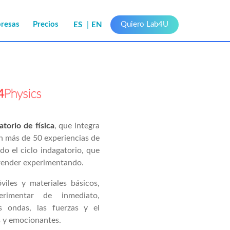
presas
Precios
Quiero Lab4U
ES
EN
torio de física
, que integra
n más de 50 experiencias de
do el ciclo indagatorio, que
prender experimentando.
iles y materiales básicos,
rimentar de inmediato,
as ondas, las fuerzas y el
 y emocionantes.