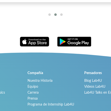
Compañía
Pensadores
Nuestra Historia
Blog Lab4U
Equipo
Videos Lab4U
ics
Carrera
Lab4U Talks en E
Prensa
Programa de Internship Lab4U