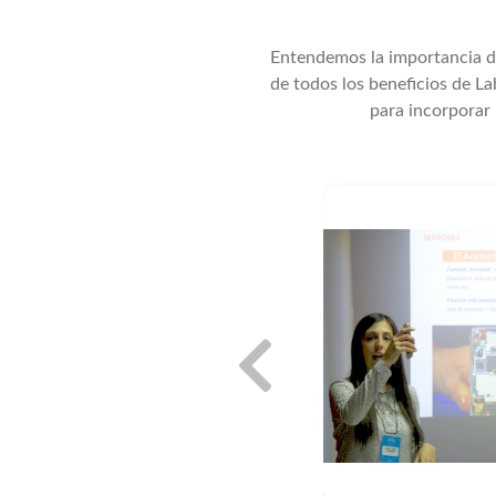
Entendemos la importancia de
de todos los beneficios de La
para incorporar 
l
sitas para implementar Lab4Physics
encia! Encontrarás recursos para
cia, reportes de laboratorio, y
ineados a nuestra biblioteca de
deos tutoriales.