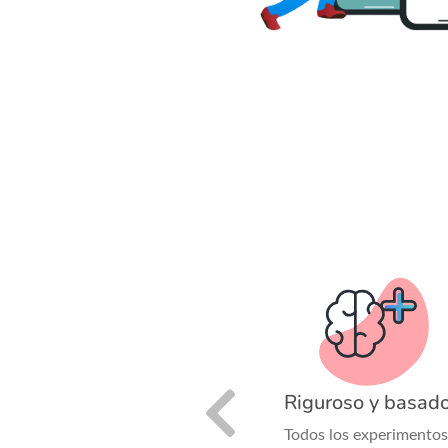
mprobado
Riguroso y basado
ene un impacto positivo
Todos los experimentos