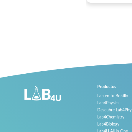
Productos
Lab en tu Bolsillo
Lab4Physics
Descubre Lab4Phys
Lab4Chemistry
Lab4Biology
Lab4U All in One