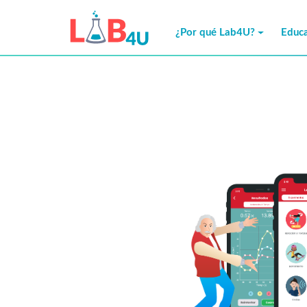
Skip
to
¿Por qué Lab4U?
Educa
content