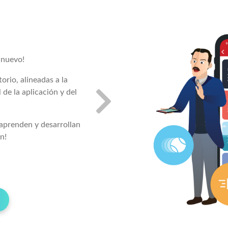
Herramientas
e nuevo!
¡Usa los sensores de su teléfono intelig
convertirlos en un laboratorio de bolsil
orio, alineadas a la
 de la aplicación y del
aprenden y desarrollan
n!