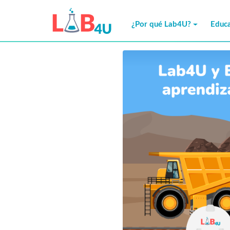
¿Por qué Lab4U?
Educa