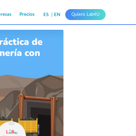
presas
Precios
Quiero Lab4U
ES
EN