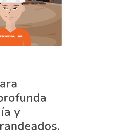
ara
 profunda
ía y
Brandeados.