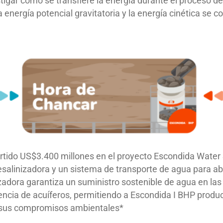
tigar cómo se transfiere la energía durante el proceso d
energía potencial gravitatoria y la energía cinética se 
rtido US$3.400 millones en el proyecto Escondida Water 
esalinizadora y un sistema de transporte de agua para a
izadora garantiza un suministro sostenible de agua en la
encia de acuíferos, permitiendo a Escondida I BHP produ
n sus compromisos ambientales*