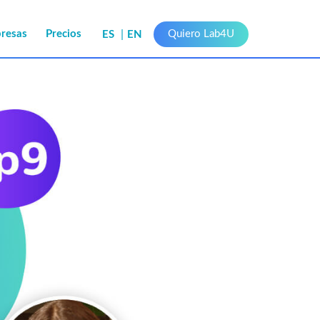
presas
Precios
Quiero Lab4U
ES
EN