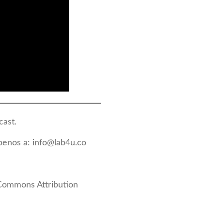
cast.
íbenos a:
info@lab4u.co
 Commons Attribution