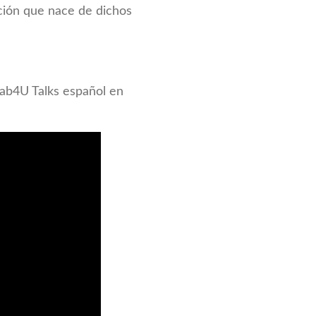
ación que nace de dichos
Lab4U Talks español en