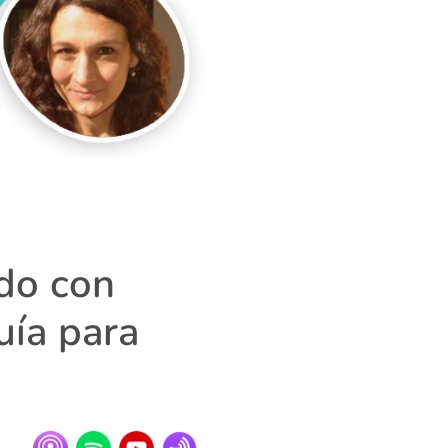
do con
uía para