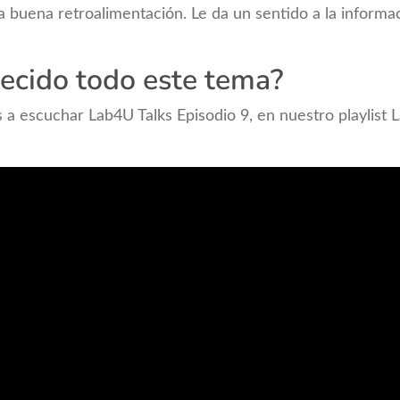
a buena retroalimentación. Le da un sentido a la inform
recido todo este tema?
 a escuchar Lab4U Talks Episodio 9, en nuestro playlist 