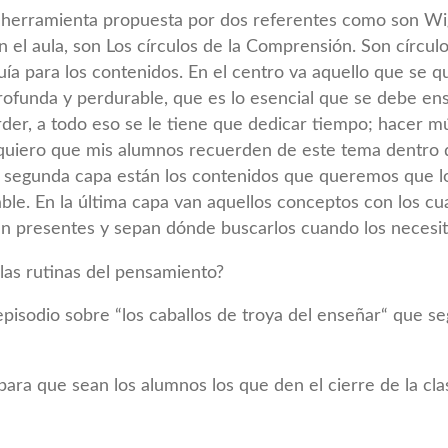
 herramienta propuesta por dos referentes como son Wi
n el aula, son Los círculos de la Comprensión. Son círcu
ía para los contenidos. En el centro va aquello que se q
unda y perdurable, que es lo esencial que se debe ense
er, a todo eso se le tiene que dedicar tiempo; hacer múl
quiero que mis alumnos recuerden de este tema dentro 
la segunda capa están los contenidos que queremos que 
able. En la última capa van aquellos conceptos con los c
gan presentes y sepan dónde buscarlos cuando los necesit
las rutinas del pensamiento?
pisodio sobre “los caballos de troya del enseñar“ que se
, para que sean los alumnos los que den el cierre de la cl