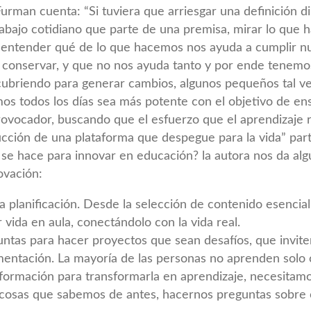
urman cuenta: “Si tuviera que arriesgar una definición d
rabajo cotidiano que parte de una premisa, mirar lo que 
e entender qué de lo que hacemos nos ayuda a cumplir nu
 conservar, y que no nos ayuda tanto y por ende tenemo
ubriendo para generar cambios, algunos pequeños tal v
s todos los días sea más potente con el objetivo de en
provocador, buscando que el esfuerzo que el aprendizaje 
rucción de una plataforma que despegue para la vida” par
 se hace para innovar en educación? la autora nos da alg
novación:
la planificación. Desde la selección de contenido esenci
vida en aula, conectándolo con la vida real.
untas para hacer proyectos que sean desafíos, que invite
imentación. La mayoría de las personas no aprenden solo 
nformación para transformarla en aprendizaje, necesitamo
 cosas que sabemos de antes, hacernos preguntas sobre e