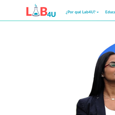
Skip
to
¿Por qué Lab4U?
Educa
content