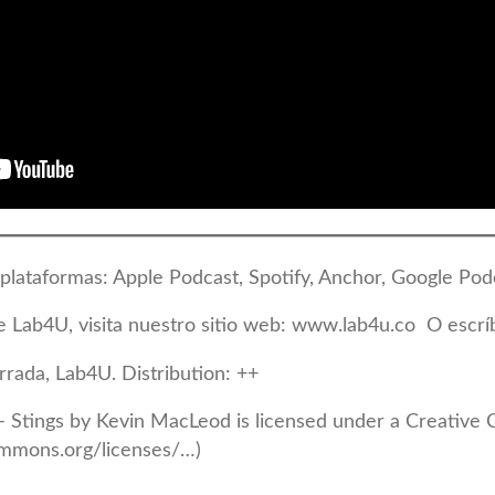
plataformas: Apple Podcast, Spotify, Anchor, Google Pod
 Lab4U, visita nuestro sitio web: www.lab4u.co O escr
rrada, Lab4U. Distribution: ++
 – Stings by Kevin MacLeod is licensed under a Creative
commons.org/licenses/…)