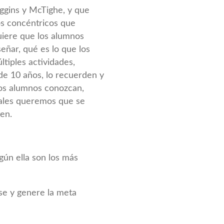
ggins y McTighe, y que
los concéntricos que
uiere que los alumnos
ñar, qué es lo que los
tiples actividades,
de 10 años, lo recuerden y
los alumnos conozcan,
uales queremos que se
en.
gún ella son los más
ase y genere la meta