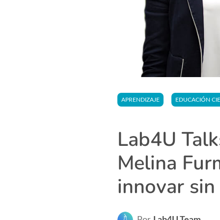
APRENDIZAJE
EDUCACIÓN CIE
Lab4U Talk
Melina Furm
innovar sin
Por
Lab4U Team