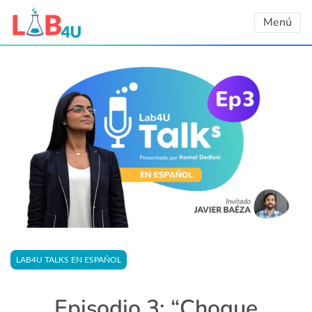
Skip
Menú
to
content
LAB4U TALKS EN ESPAÑOL
Episodio 3: “Choque