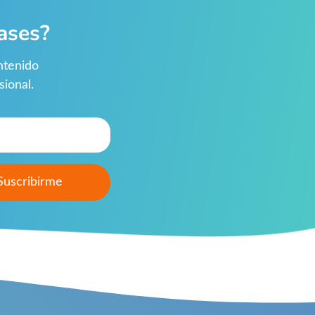
ases?
ntenido
ional.