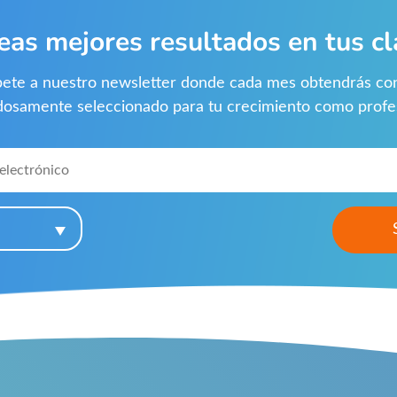
eas mejores resultados en tus cl
bete a nuestro newsletter donde cada mes obtendrás co
dosamente seleccionado para tu crecimiento como profes
*