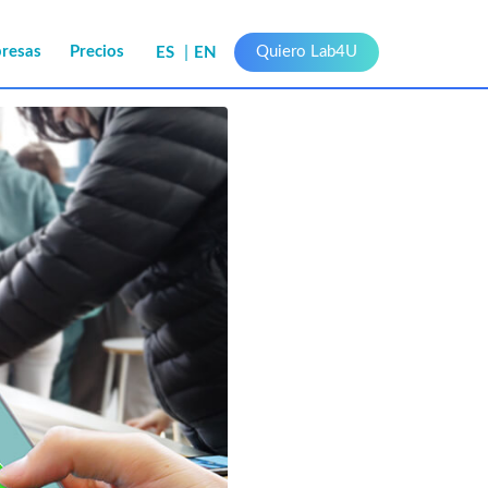
presas
Precios
Quiero Lab4U
ES
EN