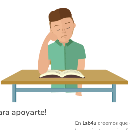
ara apoyarte!
E
n
Lab4u
creemos que e