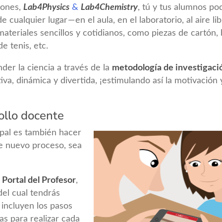
iones,
Lab4Physics
&
Lab4Chemistry
, tú y tus alumnos po
 cualquier lugar — en el aula, en el laboratorio, al aire li
materiales sencillos y cotidianos, como piezas de cartón, 
e tenis, etc.
der la ciencia a través de la
metodología de investigaci
va, dinámica y divertida, ¡estimulando así la motivación y
ollo docente
ipal es también hacer
te nuevo proceso, sea
l
Portal del Profesor
,
del cual tendrás
incluyen los pasos
as para realizar cada