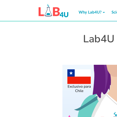
Skip
to
Why Lab4U?
Sc
content
Lab4U 